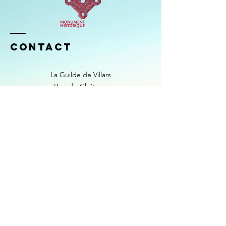
Contact
La Guilde de Villars
Rue du Château
58490 Saint-Parize-le-Châtel , France
Tél :
06 23 30 15 47
guildevillars
@gmail.com
Mentions légales