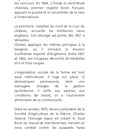
les concours. En 1864, il fonde le Herd Book
charolais, premier registre bovin français,
assurant la pureté et la renommée de la race
à l’international.
La porcherie, installée au nord de la cour du
château, accueille les meilleures races
anglaises. Son élevage est primé dès 1851 à
Versailles.
Charles applique les mêmes principes à la
bergerie, où il introduit le mouton
Southdown importé d’Angleterre. Entre 1857
et 1862, son troupeau décroche 26 médailles
d’or et trois coupes.
L’organisation sociale de la ferme est tout
aussi méticuleuse. Il loge sur place 12
domestiques permanents, dont une
ménagère chargée de la gestion
quotidienne. Il veille aux salaires, aux
conditions de travail, et à l’autonomie
alimentaire de sa communauté.
Dans les années 1870, devenu président de la
Société d’Agriculture de la Nièvre, Charles
relance l’élevage équin en créant le Stud
Book du cheval de trait Nivernais, menant un
long combat contre les puissants haras