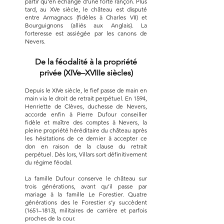
partir qu’en échange d’une forte rançon. Plus
tard, au XVe siècle, le château est disputé
entre Armagnacs (fidèles à Charles VII) et
Bourguignons (alliés aux Anglais). La
forteresse est assiégée par les canons de
Nevers.
De la féodalité à la propriété
privée (XIVe–XVIIIe siècles)
Depuis le XIVe siècle, le fief passe de main en
main via le droit de retrait perpétuel. En 1594,
Henriette de Clèves, duchesse de Nevers,
accorde enfin à Pierre Dufour conseiller
fidèle et maître des comptes à Nevers, la
pleine propriété héréditaire du château après
les hésitations de ce dernier à accepter ce
don en raison de la clause du retrait
perpétuel. Dès lors, Villars sort définitivement
du régime féodal.
La famille Dufour conserve le château sur
trois générations, avant qu’il passe par
mariage à la famille Le Forestier. Quatre
générations des le Forestier s’y succèdent
(1651–1813), militaires de carrière et parfois
proches de la cour.