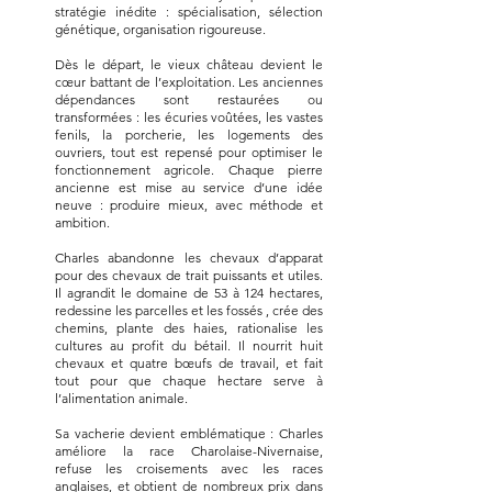
stratégie inédite : spécialisation, sélection
génétique, organisation rigoureuse.
Dès le départ, le vieux château devient le
cœur battant de l’exploitation. Les anciennes
dépendances sont restaurées ou
transformées : les écuries voûtées, les vastes
fenils, la porcherie, les logements des
ouvriers, tout est repensé pour optimiser le
fonctionnement agricole. Chaque pierre
ancienne est mise au service d’une idée
neuve : produire mieux, avec méthode et
ambition.
Charles abandonne les chevaux d’apparat
pour des chevaux de trait puissants et utiles.
Il agrandit le domaine de 53 à 124 hectares,
redessine les parcelles et les fossés , crée des
chemins, plante des haies, rationalise les
cultures au profit du bétail. Il nourrit huit
chevaux et quatre bœufs de travail, et fait
tout pour que chaque hectare serve à
l’alimentation animale.
Sa vacherie devient emblématique : Charles
améliore la race Charolaise-Nivernaise,
refuse les croisements avec les races
anglaises, et obtient de nombreux prix dans