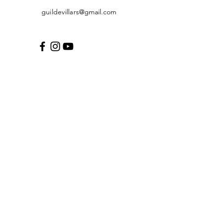
guildevillars
@gmail.com
Mentions légales
© 2022 par La guilde de
Villars